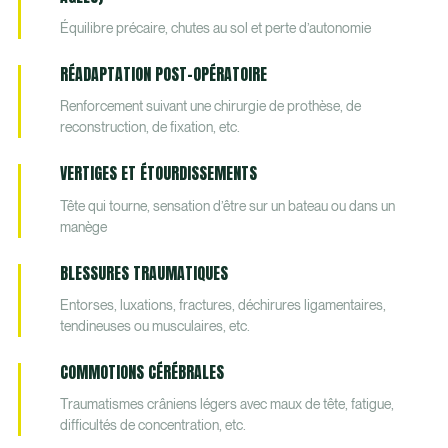
Équilibre précaire, chutes au sol et perte d’autonomie
RÉADAPTATION POST-OPÉRATOIRE
Renforcement suivant une chirurgie de prothèse, de
reconstruction, de fixation, etc.
VERTIGES ET ÉTOURDISSEMENTS
Tête qui tourne, sensation d’être sur un bateau ou dans un
manège
BLESSURES TRAUMATIQUES
Entorses, luxations, fractures, déchirures ligamentaires,
tendineuses ou musculaires, etc.
COMMOTIONS CÉRÉBRALES
Traumatismes crâniens légers avec maux de tête, fatigue,
difficultés de concentration, etc.