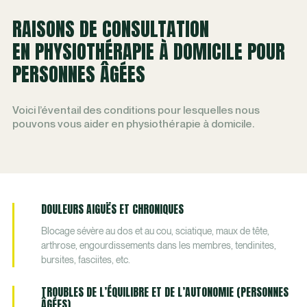
RAISONS DE CONSULTATION
EN PHYSIOTHÉRAPIE À DOMICILE POUR
PERSONNES ÂGÉES
Voici l’éventail des conditions pour lesquelles nous
pouvons vous aider en physiothérapie à domicile.
DOULEURS AIGUËS ET CHRONIQUES
Blocage sévère au dos et au cou, sciatique, maux de tête,
arthrose, engourdissements dans les membres, tendinites,
bursites, fasciites, etc.
TROUBLES DE L’ÉQUILIBRE ET DE L’AUTONOMIE (PERSONNES
ÂGÉES)