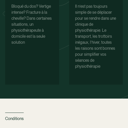
Bloqué du dos? Vertige
Il n’est pas toujours
intense? Fracture à la
simple de se déplacer
cheville? Dans certaines
pour se rendre dans une
situations, un
clinique de
physiothérapeute à
physiothérapie. Le
domicile est la seule
transport, les trottoirs
solution
inégaux, l’hiver, toutes
les raisons sont bonnes
pour simplifier vos
séances de
physiothérapie
Conditions