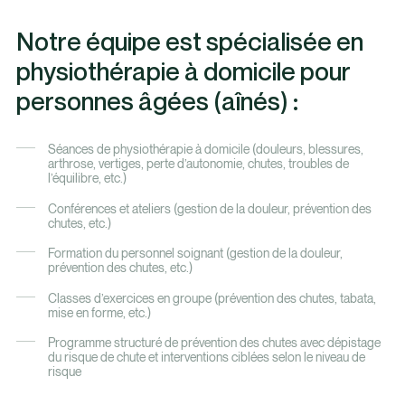
Notre équipe est spécialisée en
physiothérapie à domicile pour
personnes âgées (aînés) :
Séances de physiothérapie à domicile (douleurs, blessures,
arthrose, vertiges, perte d’autonomie, chutes, troubles de
l’équilibre, etc.)
Conférences et ateliers (gestion de la douleur, prévention des
chutes, etc.)
Formation du personnel soignant (gestion de la douleur,
prévention des chutes, etc.)
Classes d’exercices en groupe (prévention des chutes, tabata,
mise en forme, etc.)
Programme structuré de prévention des chutes avec dépistage
du risque de chute et interventions ciblées selon le niveau de
risque