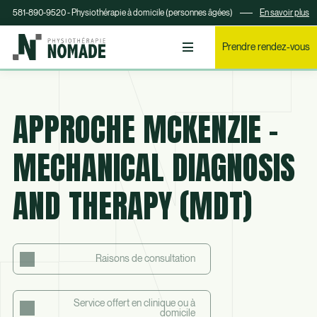
581-890-9520 - Physiothérapie à domicile (personnes âgées)
En savoir plus
Prendre rendez-vous
APPROCHE MCKENZIE -
MECHANICAL DIAGNOSIS
AND THERAPY (MDT)
Raisons de consultation
Service offert en clinique ou à
domicile