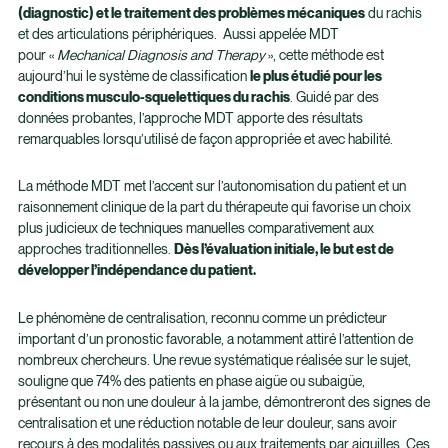
(diagnostic) et le traitement des problèmes mécaniques
du rachis
et des articulations périphériques. Aussi appelée MDT
pour «
Mechanical Diagnosis and Therapy
», cette méthode est
aujourd’hui le système de classification
le plus étudié pour les
conditions musculo-squelettiques du rachis
. Guidé par des
données probantes, l’approche MDT apporte des résultats
remarquables lorsqu’utilisé de façon appropriée et avec habilité.
La méthode MDT met l’accent sur l’autonomisation du patient et un
raisonnement clinique de la part du thérapeute qui favorise un choix
plus judicieux de techniques manuelles comparativement aux
approches traditionnelles.
Dès l’évaluation initiale, le but est de
développer l’indépendance du patient.
Le phénomène de centralisation, reconnu comme un prédicteur
important d’un pronostic favorable, a notamment attiré l’attention de
nombreux chercheurs. Une revue systématique réalisée sur le sujet,
souligne que 74% des patients en phase aigüe ou subaigüe,
présentant ou non une douleur à la jambe, démontreront des signes de
centralisation et une réduction notable de leur douleur, sans avoir
recours à des modalités passives ou aux traitements par aiguilles. Ces