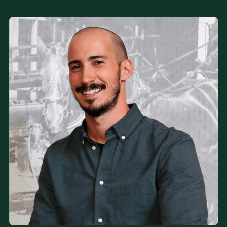
Arthrose
Blessures et douleurs de course à pied
Approche McKenzie – Mechanical Diagnosis and Therapy
Hernies discales, blocages et douleurs au dos, au cou,
sciatiques
Douleurs chroniques variées
Chutes, troubles de l’équilibre et de l’autonomie (personnes
âgées)