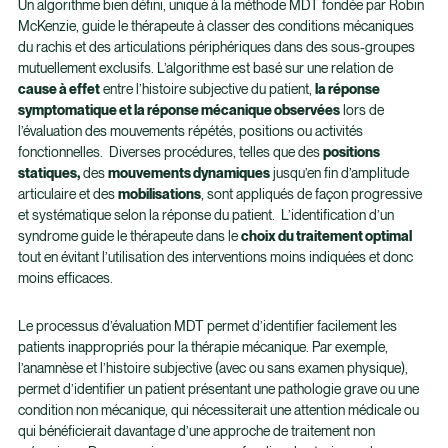
Un algorithme bien défini, unique à la méthode MDT fondée par Robin
McKenzie, guide le thérapeute à classer des conditions mécaniques
du rachis et des articulations périphériques dans des sous-groupes
mutuellement exclusifs. L’algorithme est basé sur une relation de
cause à effet
entre l’histoire subjective du patient,
la réponse
symptomatique et la réponse mécanique observées
lors de
l’évaluation des mouvements répétés, positions ou activités
fonctionnelles. Diverses procédures, telles que des
positions
statiques,
des
mouvements dynamiques
jusqu’en fin d’amplitude
articulaire et des
mobilisations
, sont appliqués de façon progressive
et systématique selon la réponse du patient. L’identification d’un
syndrome guide le thérapeute dans le
choix du traitement optimal
tout en évitant l’utilisation des interventions moins indiquées et donc
moins efficaces.
Le processus d’évaluation MDT permet d’identifier facilement les
patients inappropriés pour la thérapie mécanique. Par exemple,
l’anamnèse et l’histoire subjective (avec ou sans examen physique),
permet d’identifier un patient présentant une pathologie grave ou une
condition non mécanique, qui nécessiterait une attention médicale ou
qui bénéficierait davantage d’une approche de traitement non