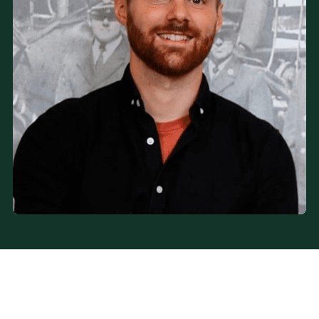
Douleurs et blessures communes
Blessures traumatiques
Suivis post-opératoires aux genoux
Positionnement cycliste
Puncture physiothérapique avec aiguilles sèches (PPAS)
Réadaptation spécialisée pour sportifs de tout niveau