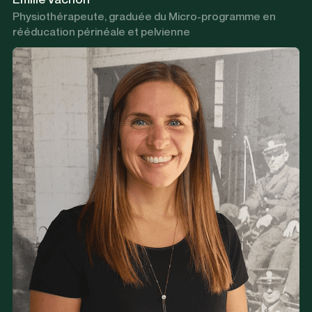
Physiothérapeute, graduée du Micro-programme en
rééducation périnéale et pelvienne
Douleurs et blessures communes
Douleur et rééducation abdominale, périnéale et pelvienne
(femmes)
Préparation à l’accouchement et rééducation post-partum
Physiothérapie pédiatrique (bébés)
Douleurs chroniques variées