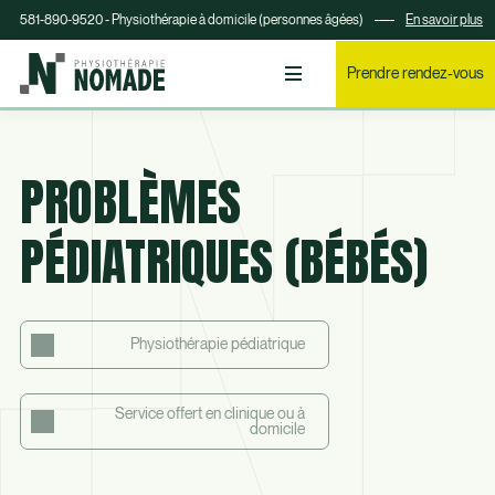
581-890-9520 - Physiothérapie à domicile (personnes âgées)
En savoir plus
Prendre rendez-vous
PROBLÈMES
PÉDIATRIQUES (BÉBÉS)
Physiothérapie pédiatrique
Service offert en clinique ou à
domicile