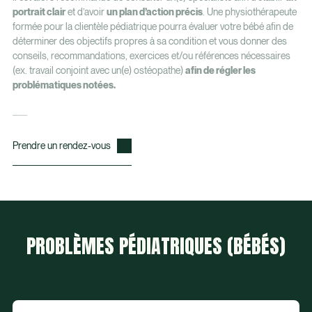
portrait clair
et d’avoir
un plan d’action précis
. Une physiothérapeute
formée pour la clientèle pédiatrique pourra évaluer votre bébé afin de
déterminer des objectifs propres à sa condition et vous donner des
conseils, recommandations, exercices et/ou références nécessaires
(ex. travail conjoint avec un(e) ostéopathe)
afin de régler les
problématiques notées.
Prendre un rendez-vous
PROBLÈMES PÉDIATRIQUES (BÉBÉS)