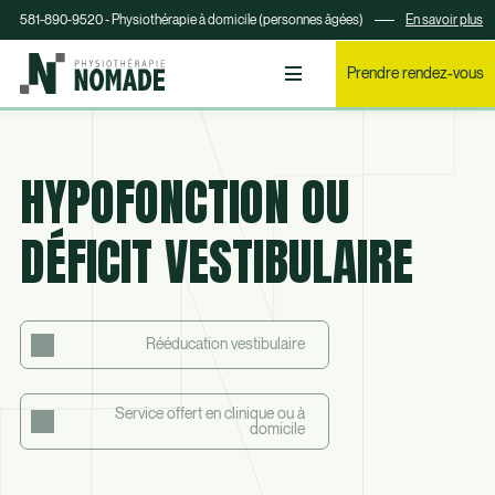
581-890-9520 - Physiothérapie à domicile (personnes âgées)
En savoir plus
Prendre rendez-vous
HYPOFONCTION OU
DÉFICIT VESTIBULAIRE
Rééducation vestibulaire
Service offert en clinique ou à
domicile