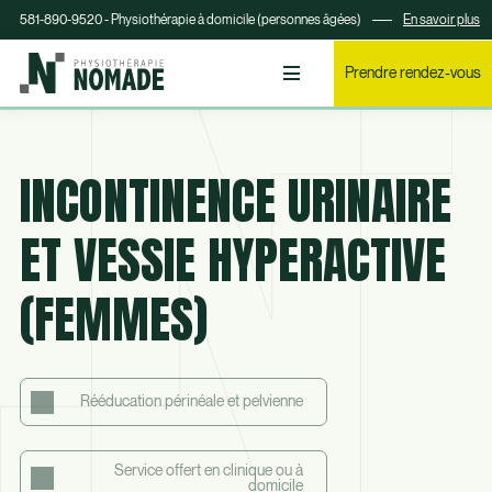
581-890-9520 - Physiothérapie à domicile (personnes âgées)
En savoir plus
Prendre rendez-vous
INCONTINENCE URINAIRE
ET VESSIE HYPERACTIVE
(FEMMES)
Rééducation périnéale et pelvienne
Service offert en clinique ou à
domicile