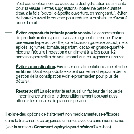
n’est pas une bonne idée puisque la déshydratation est irritante
pour la vessie. Petites suggestions : boire une petite quantité
d’eau à la fois (bouteille à petite ouverture, en mangeant…), éviter
de boire 2h avant le coucher pour réduire la probabilité d’avoir à
uriner la nuit.
Éviter les produits irritants pour la vessie
.
La consommation
de produits irritants pour la vessie augmente le risque d’avoir
une vessie hyperactive : thé, café, boisson gazeuse, alcool, mets
épicés, agrumes, tomate, aspartam, cacao en grande quantité,
nicotine. Réduire l’ingestion d’un aliment à la fois pour 1-2
semaines permettra de voir l’impact sur les urgences urinaires.
Éviter la constipation
.
Favoriser une alimentation saine et riche
en fibres. D’autres produits existent sur le marché pour aider la
gestion de la constipation (voir le pharmacien pour plus de
détails).
Rester actif
!
La sédentarité est aussi un facteur de risque de
l’incontinence urinaire, le déconditionnement pouvant aussi
affecter les muscles du plancher pelvien.
Il existe des options de traitement non médicamenteuse efficaces
dans le traitement des urgences urinaires avec ou sans incontinence
(voir la section
« Comment la physio peut m’aider?
»
ci-bas).