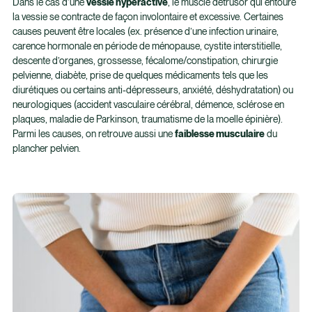
Dans le cas d’une
vessie hyperactive
, le muscle détrusor qui entoure
la vessie se contracte de façon involontaire et excessive. Certaines
causes peuvent être locales (ex. présence d’une infection urinaire,
carence hormonale en période de ménopause, cystite interstitielle,
descente d’organes, grossesse, fécalome/constipation, chirurgie
pelvienne, diabète, prise de quelques médicaments tels que les
diurétiques ou certains anti-dépresseurs, anxiété, déshydratation) ou
neurologiques (accident vasculaire cérébral, démence, sclérose en
plaques, maladie de Parkinson, traumatisme de la moelle épinière).
Parmi les causes, on retrouve aussi une
faiblesse musculaire
du
plancher pelvien.