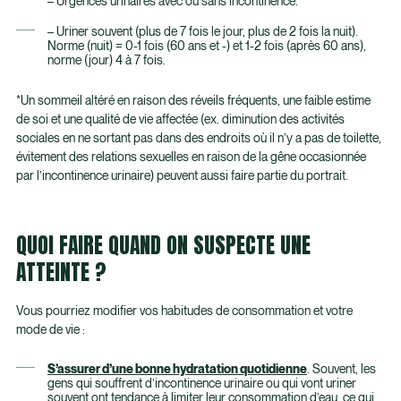
– Urgences urinaires avec ou sans incontinence.
– Uriner souvent (plus de 7 fois le jour, plus de 2 fois la nuit).
Norme (nuit) = 0-1 fois (60 ans et -) et 1-2 fois (après 60 ans),
norme (jour) 4 à 7 fois.
*Un sommeil altéré en raison des réveils fréquents, une faible estime
de soi et une qualité de vie affectée (ex. diminution des activités
sociales en ne sortant pas dans des endroits où il n’y a pas de toilette,
évitement des relations sexuelles en raison de la gêne occasionnée
par l’incontinence urinaire) peuvent aussi faire partie du portrait.
QUOI FAIRE QUAND ON SUSPECTE UNE
ATTEINTE ?
Vous pourriez modifier vos habitudes de consommation et votre
mode de vie :
S’assurer d’une bonne hydratation quotidienne
. Souvent, les
gens qui souffrent d’incontinence urinaire ou qui vont uriner
souvent ont tendance à limiter leur consommation d’eau, ce qui