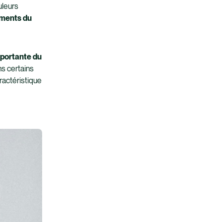
uleurs
ments du
mportante du
s certains
ractéristique