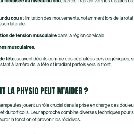
r localisée au niveau du cou
, parfois irradiant vers les épaules ou
ur du cou
et limitation des mouvements, notamment lors de la rotat
naison latérale.
tion de tension musculaire
dans la région cervicale.
mes
musculaires
.
de tête
, souvent décrits comme des céphalées cervicogéniques, s
tant à l’arrière de la tête et irradiant parfois vers le front.
 LA PHYSIO PEUT M'AIDER ?
érapeutes jouent un rôle crucial dans la prise en charge des douleu
t du torticolis. Leur approche combine diverses techniques pour s
aurer la fonction et prévenir les récidives.