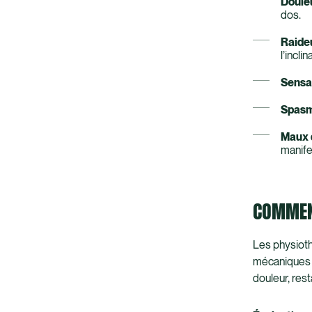
Douleu
dos.
Raide
l’incli
Sensa
Spas
Maux 
manifes
COMMENT
Les physioth
mécaniques e
douleur, rest