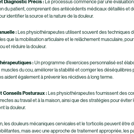
t Diagnostic Précis :
Le processus commence par une évaluation
ion du patient, comprenant des antécédents médicaux détaillés et d
r identifier la source et la nature de la douleur.
nuelle :
Les physiothérapeutes utilisent souvent des techniques d
les que la mobilisation articulaire et le relâchement musculaire, pour
ou et réduire la douleur.
hérapeutiques :
Un programme d’exercices personnalisé est élab
 muscles du cou, améliorer la stabilité et corriger les déséquilibres
s aident également à prévenir les récidives à long terme.
t Conseils Posturaux :
Les physiothérapeutes fournissent des cons
ectes au travail et à la maison, ainsi que des stratégies pour éviter 
nt la douleur.
n, les douleurs mécaniques cervicales et le torticolis peuvent être 
ébilitantes, mais avec une approche de traitement appropriée, les p