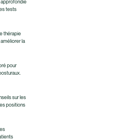
 approfondie
es tests
e thérapie
 améliorer la
oré pour
 posturaux.
eils sur les
les positions
des
atients