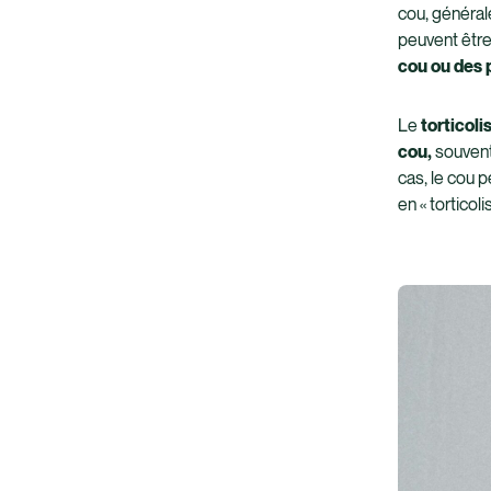
cou, généra
peuvent être
cou ou des 
Le
torticoli
cou,
souvent
cas, le cou 
en « torticolis