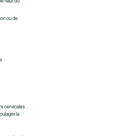
 le haut du
ion ou de
e
rs cervicales
oulager la