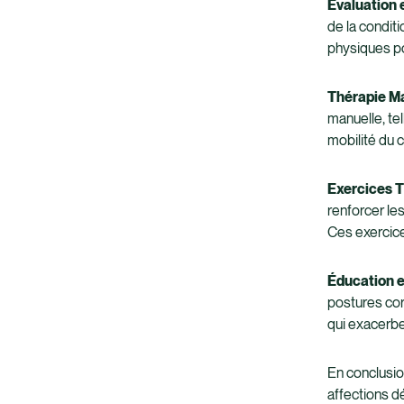
Évaluation e
de la condit
physiques pou
Thérapie Ma
manuelle, tel
mobilité du c
Exercices T
renforcer les
Ces exercice
Éducation e
postures corr
qui exacerbe
En conclusio
affections d