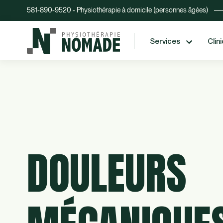
581-890-9520 - Physiothérapie à domicile (personnes âgées)
Services
Clin
DOULEURS