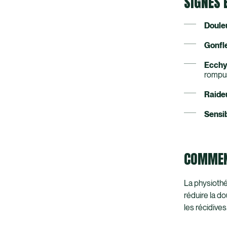
SIGNES
Douleu
Gonfl
Ecch
rompu
Raideu
Sensib
COMMENT
La physiothé
réduire la do
les récidive