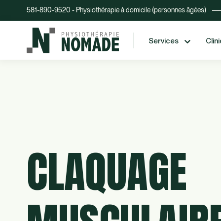
581-890-9520 - Physiothérapie à domicile (personnes âgées)
Services
Clin
CLAQUAGE