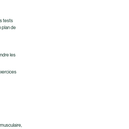
s tests
n plan de
ndre les
exercices
musculaire,