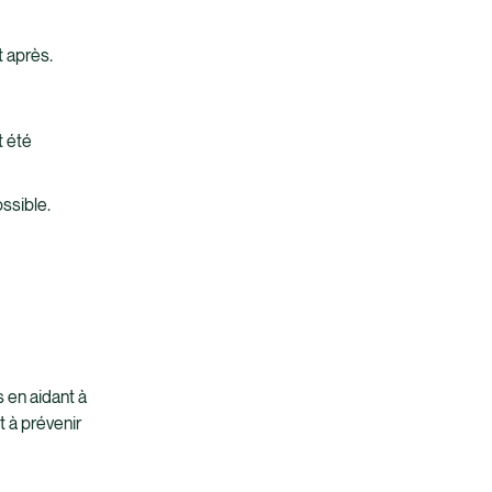
t après.
t été
ossible.
 en aidant à
t à prévenir