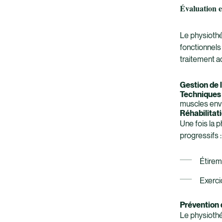
Évaluation e
Le physiothé
fonctionnels
traitement a
Gestion de 
Techniques
muscles env
Réhabilitat
Une fois la 
progressifs :
Étirem
Exerci
Prévention 
Le physiothé