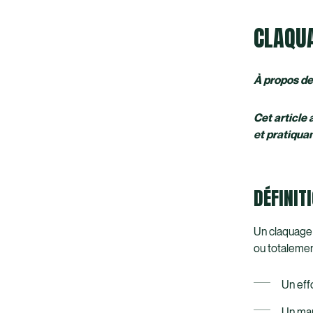
CLAQU
À propos de 
Cet article
et pratiqua
DÉFINIT
Un claquage 
ou totalemen
Un eff
Un man