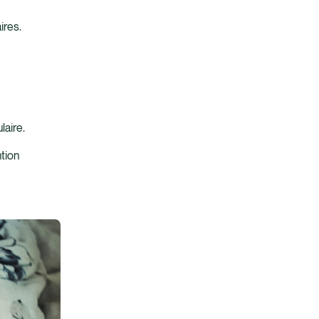
ires.
laire.
tion